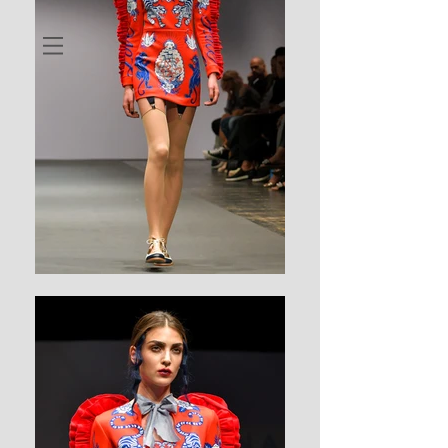
EUR (€)